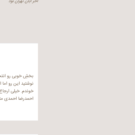
آخر آبان تهران نود
نوشته
بخشِ خوبی رو انتخا
نوشتید این رو اما 
خوندم. خیلی ارجاع 
احمدرضا احمدی متأثر