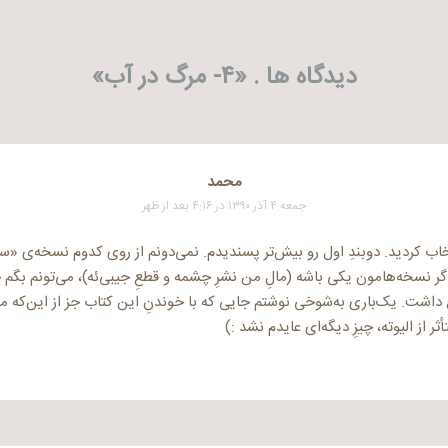
دیدگاه ها . «
۴- مرگ در آب
»
محمد
جمعه ۴ آذر ۱۳۹۰ در ۴:۱۶ بعد از ظهر
ب کردید. دوبندِ اول رو بیش‌تر پسندیدم. نمی‌دونم از روی کدوم نسخه‌ی «سر
اگر نسخه‌هامون یکی باشه (مالِ من نشرِ چشمه و قطعِ جیبی‌ئه)، می‌تونم بگ
داشت. یک‌باری به‌شوخی نوشتم جایی که با خوندنِ این کتاب جز از این‌که 
 از الیوته، چیزِ دیگه‌ای عایدم نشد :)