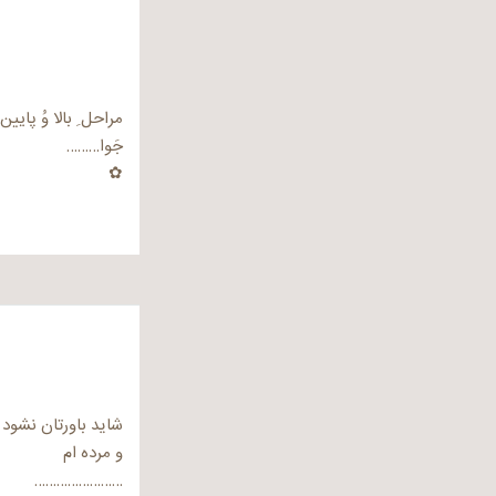
مراحل ِ بالا وُ پایین
جَوا………
✿
شاید باورتان نشود 
و مرده ام
……………………