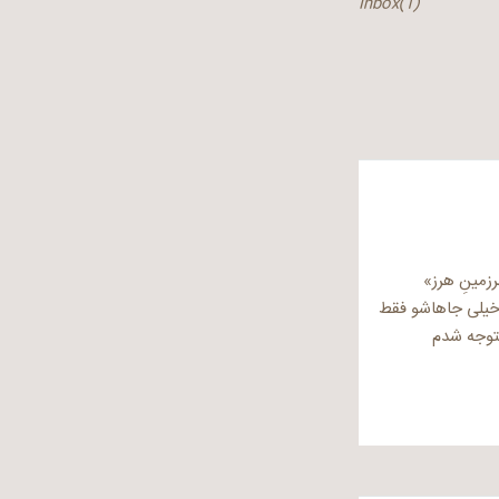
(Inbox(1
زمینِ هرز»
م خیلی جاهاشو فقط
متوجه شدم