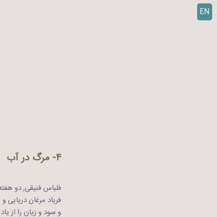
EN
ر
ف
ت
ن
ب
ه
م
ح
ت
و
ا
۴- مرگ در آب
فلباس فنیقی, دو هفت
فریاد مرغان دریایی و 
و سود و زیان را از یاد 