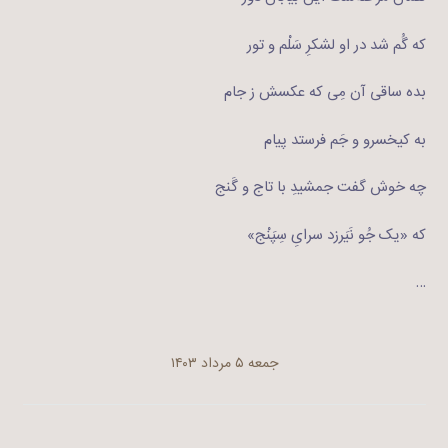
که گُم شد در او لشکرِ سَلْم و تور
بده ساقی آن مِی که عکسش ز جام
به کیخسرو و جَم فرستد پیام
چه خوش گفت جمشیدِ با تاج و گَنج
که «یک جُو نَیَرزد سرایِ سِپَنْج»
…
جمعه ۵ مرداد ۱۴۰۳