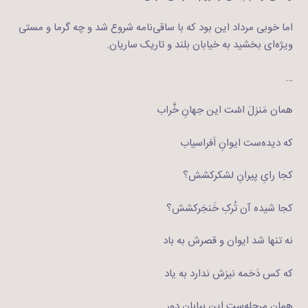
اما خوبی مرداد این بود که با ساقی‌نامه شروع شد و چه گرما و مستی
ویژه‌ای بخشید به خیابان‌ بلند و تاریک ساریان.
…
همان مَنزلَ اسْت این جهانِ خَّراب
که دیده‌ست ایوانِ اَفراسیاب
کجا رایِ پیرانِ لشکرکشش؟
کجا شیده آن تُرکِ خَنجَرکشش؟
نه تنها شد ایوان و قصرش به باد
که کس دَخمه نیزش ندارد به یاد
همان مرحله‌ست این بیابان دور