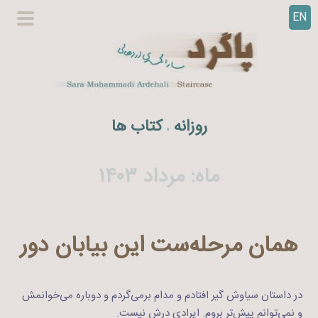
EN
ر
گزینگا
ف
اصلی
ت
ن
ب
ه
روزانه
کتاب ها
.
م
ح
ت
ماه:
مرداد ۱۴۰۳
و
ا
همان مرحله‌ست این بیابان دور
در داستان سیاوش گیر افتادم و مدام برمی‌گردم و دوباره می‌خوانمش
و نمی‌توانم پیش‌تر بروم. ایرادی درش نیست.