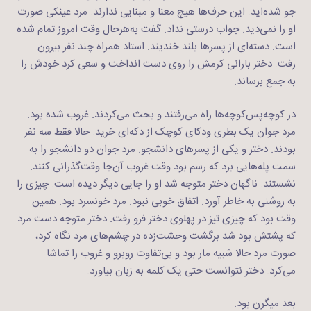
جو شده‌اید. این حرف‌ها هیچ معنا و مبنایی ندارند. مرد عینکی صورت
او را نمی‌دید. جواب درستی نداد. گفت به‌هر‌حال وقت امروز تمام شده
است. دسته‌ای از پسرها بلند خندیند. استاد همراه چند نفر بیرون
رفت. دختر بارانی کرمش را روی دست انداخت و سعی کرد خودش را
به جمع برساند.
در کوچه‌پس‌کوچه‌ها راه می‌رفتند و بحث می‌کردند. غروب شده بود.
مرد جوان یک بطری ودکای کوچک از دکه‌ای خرید. حالا فقط سه نفر
بودند. دختر و یکی از پسرهای دانشجو. مرد جوان دو دانشجو را به
سمت پله‌هایی برد که رسم بود وقت غروب آن‌جا وقت‌گذرانی کنند.
نشستند. ناگهان دختر متوجه شد او را جایی دیگر دیده است. چیزی را
به روشنی به خاطر آورد. اتفاق خوبی نبود. مرد خونسرد بود. همین
وقت بود که چیزی تیز در پهلوی دختر فرو رفت. دختر متوجه دست مرد
که پشتش بود شد برگشت وحشت‌زده در چشم‌های مرد نگاه کرد،
صورت مرد حالا شبیه مار بود و بی‌تفاوت روبرو و غروب را تماشا
می‌کرد. دختر نتوانست حتی یک کلمه به زبان بیاورد.
بعد میگرن بود.