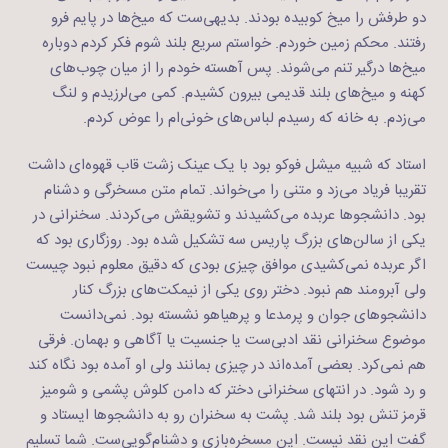
دو طرفش را میخ کوبیده‌ بودند. بدیهی‌ست که میخ‌ها در پایم فرو
رفتند. محکم زمین خوردم. خواستم سریع بلند شوم فکر کردم دوباره
میخ‌ها درگیر تنم می‌شوند. پس آهسته خودم را از میان چوب‌های
کهنه و میخ‌های بلند قدیمی بیرون کشیدم. کمی می‌لرزیدم و لنگ
می‌زدم. به خانه که رسیدم لباس‌های خونی‌ام را عوض کردم.
استاد که شبیه میشل فوکو بود با یک عینک زشت قاب قهوه‌ای داشت
تقریبا فریاد می‌زد و متنی را می‌خواند. تمام متن مسخرگی و دشنام
بود. دانشجوها عربده می‌کشیدند و تشویقش می‌کردند. سخنرانی در
یکی از سالن‌های بزرگ پاریس سه تشکیل شده بود. روزگاری بود که
اگر عربده نمی‌کشیدی موافق چیزی بودی که دقیق معلوم نبود چیست
ولی آبرومند هم نبود. دختر روی یکی از نیمکت‌های بزرگ کنار
دانشجوهای جوان و پرمدعا و پرهیاهو نشسته بود. نمی‌دانست
موضوع سخنرانی نقد ادبی‌ست یا جنسیت یا آگاهی و بهمان. فرقی
هم نمی‌کرد. بعضی‌ آمده‌اند در چیزی بمانند ولی او آمده بود نگاه کند
و رد شود. در انتهای سخنرانی دختر که دامن کلوش پشمی و شومیز
قرمز تنش بود بلند شد. پشت به سخنران رو به دانشجوها ایستاد و
گفت این نقد نیست. این مسخره‌بازی و دشنام‌گویی‌ست. شما تسلیم