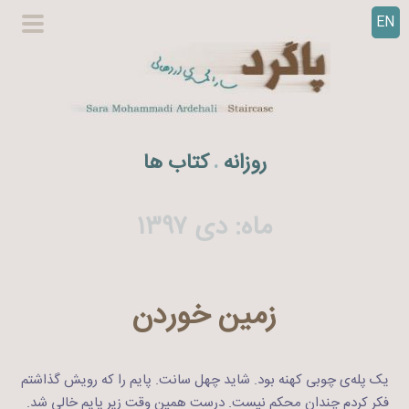
EN
ر
گزینگا
ف
اصلی
ت
ن
ب
ه
روزانه
کتاب ها
.
م
ح
ت
ماه:
دی ۱۳۹۷
و
ا
زمین خوردن
یک پله‌ی چوبی کهنه بود. شاید چهل سانت. پایم را که رویش گذاشتم
فکر کردم چندان محکم نیست. درست همین وقت زیر پایم خالی شد.