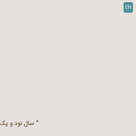
EN
ر
ف
ت
ن
ب
ه
م
ح
ت
و
ا
” سال نود و یک 