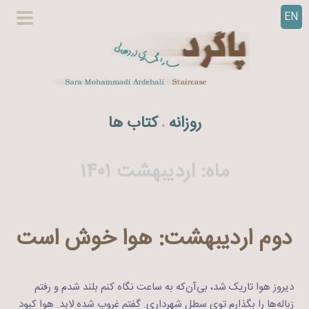
EN
ر
گزینگا
ف
اصلی
ت
ن
ب
ه
روزانه
کتاب ها
.
م
ح
ت
ماه:
اردیبهشت ۱۴۰۱
و
ا
دوم اردیبهشت: هوا خوش است
دیروز هوا تاریک شد، بی‌‌آن‌که به ساعت نگاه کنم بلند شدم و رفتم
زباله‌ها را بگذارم توی سطل شهرداری. گفتم غروب شده لابد. هوا کبود