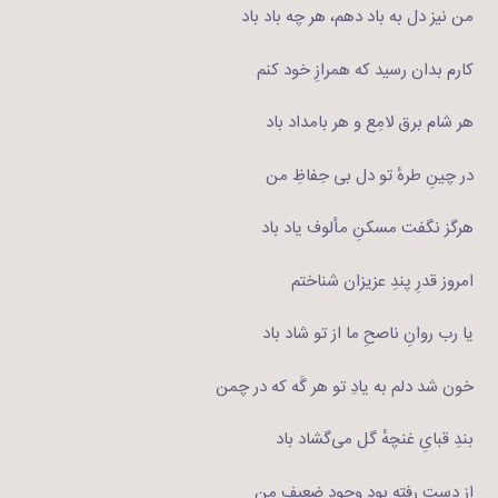
من نیز دل به باد دهم، هر چه باد باد
کارم بدان رسید که همرازِ خود کنم
هر شام برق لامِع و هر بامداد باد
در چینِ طرهٔ تو دل بی حِفاظِ من
هرگز نگفت مسکنِ مألوف یاد باد
امروز قدرِ پندِ عزیزان شناختم
یا رب روانِ ناصحِ ما از تو شاد باد
خون شد دلم به یادِ تو هر گَه که در چمن
بندِ قبایِ غنچهٔ گل می‌گشاد باد
از دست رفته بود وجودِ ضعیفِ من