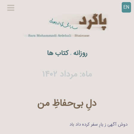
EN
ر
گزینگا
ف
اصلی
ت
ن
ب
ه
روزانه
کتاب ها
.
م
ح
ت
ماه:
مرداد ۱۴۰۲
و
ا
دلِ بی‌حفاظِ من
دوش آگهی ز یارِ سفر کرده داد باد