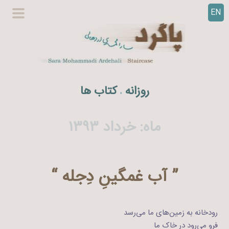
EN
ر
گزینگا
ف
اصلی
ت
ن
ب
ه
روزانه
کتاب ها
.
م
ح
ت
ماه:
خرداد ۱۳۹۳
و
ا
” آب غمگینِ دِجله “
رودخانه به زمین‌های ما می‌رسد
فرو می‌رود در خاک ما