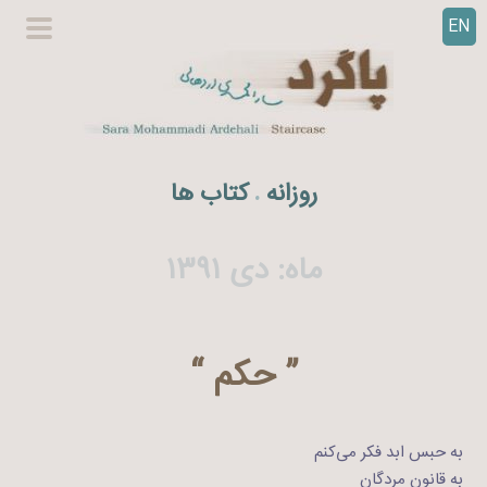
EN
ر
گزینگا
ف
اصلی
ت
ن
ب
ه
روزانه
کتاب ها
.
م
ح
ت
ماه:
دی ۱۳۹۱
و
ا
” حکم “
به حبس ابد فکر می‌کنم
به قانون مردگان