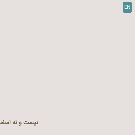
EN
ر
ف
ت
ن
ب
ه
م
ح
ت
و
ا
بیست و نه اسفن