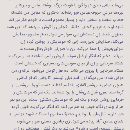
می‌ماند بله… بالای در واگن با فونتِ بزرگ نوشته عباس و تیرها و
نیزه‌ها در تنِ حروف ِعباس فرو رفته‌اند. دختری که مقابل من نشسته
حجاب سفت و سختی دارد و بسیار مغموم است، با خودم فکر می‌کنم
شاید او دارد عزیرم کجایی دقیقن کجایی را گوش می‌دهد که این همه
محزون شده. زنِ دست‌فروشی سوار می‌شود. دخترِ مغموم صدایش
می‌کند، صدایش نمی‌رسد، زنی که موهایش را روشن کرده زن
سوتین‌فروش را صدا می‌کند. زن با صورتی خوش‌حال سمت ما
می‌آید. دختر که انگار از قبل سوتین‌فروش را می‌شناخته به او می‌گوید
هفتادِ سرخابی و زن از میان سوتین‌های بسیاری که دستش است
هفتادِ سرخابی را بیرون می‌کشد. ده هزار تومان می‌شود. ترانه‌ی من
عوض شده: من دیگه اون آدم قبلی نیستم…تا وقتی که تو نباشی
هیچی عوض نمی‌شه…قفلای زندگیم فقط با دست تو وا می‌شه…. از
گرما چند نفری شال‌های‌شان را برداشته‌اند. یک نفر که موهایش را
خرمایی روشن کرده و یک نفر که موهایش مشکی است، این دو نفر
هر از چندی نگاهِ خوبی به هم می‌کنند که انگار می‌گویند خیلی گرمه
حق داریم شال‌مان را برداریم. دخترکِ مغموم ایستگاه شهید بهشتی یا
همان عباس آباد پیاده می‌شود. زن چادری مسنی سوار می‌شود،
دستش تسبیح است و شروع می‌کند به ذکر گفتن. هفت‌تیر دو زن