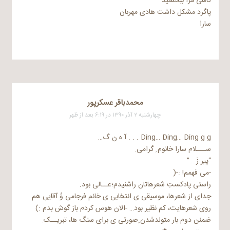
گاهی مرا ببخشید
پاگرد مشکل داشت هادی مهربان
سارا
محمدباقر عسکرپور
چهارشنبه ۲ آذر ۱۳۹۰ در ۶:۱۹ بعد از ظهر
Ding… Ding… Ding g g . . . آ ه ن گ…
ســـلام سارا خانوم ِ گرامی.
“پیر زَ …”
-می فهمم! :-(
راستی پادکستِ شعرهاتان راشنیدم؛عــالی بود.
جدای از شعرها، موسیقی ی انتخابی ی خانم فرجامی وُ آقایی هم
روی شعرهایت، کم نظیر بود… -الان هوس کردم باز گوش بدم :)
ضمنن دوم بار متولدشدن ِصورتی ی برای سنگ ها، تبریــک.