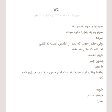
wc
چهارشنبه ۲ آذر ۱۳۹۰ در ۱:۳۲ بعد از ظهر
سرمای پنجره یه جوریه
سرم رو به پنجره تکیه میدم
سرده
ولی چقدر خوب که بعد از ایلتس است نذاشتی
اخرشم که مثل همیشه
فوق العاده
بدون چتر
با عصا
واقعا وقتی این سایت نیست ادم حس میکنه یه چیزی کمه
کلا
……………..
خوبه
خوش حالم
سارا