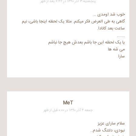
پنجشنبه ۳ آذر ۱۳۹۰ در ۶:۴۲ بعد از ظهر
خوب شد اومدی …
گاهی به طی العرض فکر میکنم. مثلا یک لحظه اینجا باشی، نیم
ساعت بعد کانادا.
……..
یا یک لحظه این جا باشم بعدش هیچ جا نباشم
می شه ها
سارا
MeT
جمعه ۴ آذر ۱۳۹۰ در ۰:۰۰ قبل از ظهر
سلام سارای عزیز
نبودی، دلتنگ شدم..