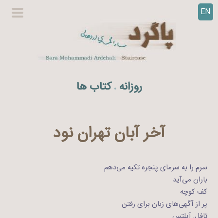
EN
ر
گزینگا
ف
اصلی
ت
ن
ب
ه
روزانه
کتاب ها
.
م
ح
ت
و
آخر آبان تهران نود
ا
سرم را به سرمای پنجره تکیه می‌دهم
باران می‌آید
کف کوچه
پر از آگهی‌های زبان برای رفتن
تافل, آیلتس