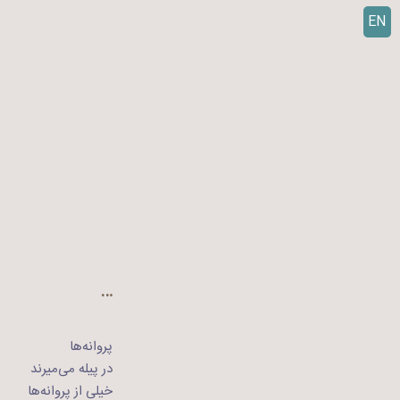
EN
ر
ف
ت
ن
ب
ه
م
ح
ت
و
ا
…
پروانه‌ها
در پیله می‌میرند
خیلی از پروانه‌ها