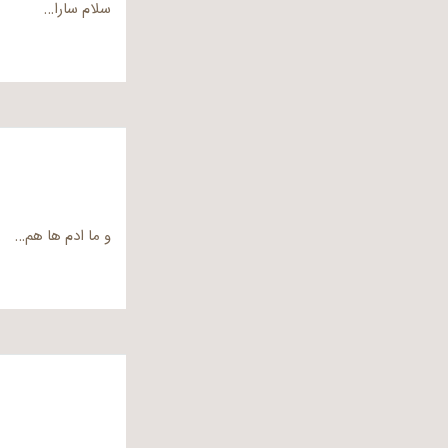
سلام سارا…
و ما ادم ها هم…