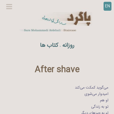
EN
ر
گزینگا
ف
اصلی
ت
ن
ب
ه
روزانه
کتاب ها
.
م
ح
ت
و
After shave
ا
می‌گوید کمکت می‌کند
امیدوار می‌شوی
او هم
تو به زندگی
او به چیزهای دیگر