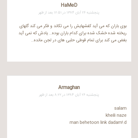
HaMeD
پنجشنبه ۲۶ آبان ۱۳۸۴ در ۱۲:۵۱ بعد از ظهر
بوی باران که می آید کفشهایش را می تکاند و فکر می کند گلهای
ریخته شده خشک شده برای کدام باران بوده… یادش که نمی آید
بغض می کند برای تمام قوطی حلبی های در لجن مانده…
Armaghan
پنجشنبه ۲۶ آبان ۱۳۸۴ در ۸:۲۲ بعد از ظهر
salam
kheili naze
man behetoon link dadam!:d