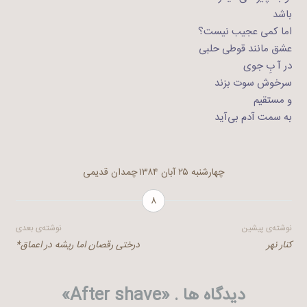
باشد
اما کمی عجیب نیست؟
عشق مانند قوطی حلبی
در آ بِ جوی
سرخوش سوت بزند
و مستقیم
به سمت آدم بی‌آید
چهارشنبه ۲۵ آبان ۱۳۸۴
چمدان قدیمی
۸
راهبری
نوشته‌ی پیشین
نوشته‌ی بعدی
کنار نهر
درختی رقصان اما ریشه در اعماق*
نوشته
دیدگاه ها . «
After shave
»