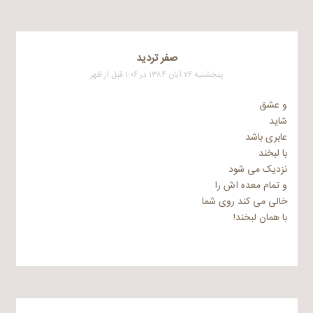
صفر تردید
پنجشنبه ۲۶ آبان ۱۳۸۴ در ۱:۰۶ قبل از ظهر
و عشق
شاید
عابری باشد
با لبخند
نزدیک می شود
و تمام معده اش را
خالی می کند روی شما
با همان لبخند!