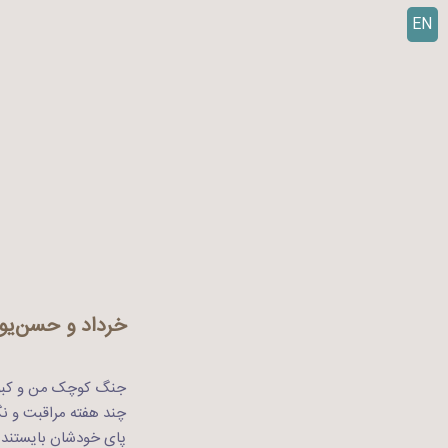
EN
ر
ف
ت
ن
ب
ه
م
ح
ت
و
ا
خرداد و حسن‌یو
جنگ کوچک من و کبوترها
چند هفته مراقبت و نگ
پای خودشان بایستند.