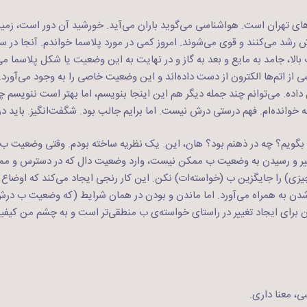
های تهران است. هواشناسی می‌گوید باران می‌آید. خورشید آن دور است، زمین 
رشد می‌کنند و قوی می‌شوند. امروز کمی در مورد پلاسما خواندم. آنجا در
ت بالا،‌ جامد به مایع و بعد به گاز و در نهایت به این وضعیت یا شکل پلاسما می
از اتم‌ها الکترون از دست داده‌اند و این وضعیت خاصی را به وجود می‌آورد.
داده. می‌توانم چند جمله دیگر هم این اینجا بنویسم، اما بهتر است ننویسم چ
 خوانده‌ام. فهم درستی درش نیست. اما برایم جالب بود. شگفت‌انگیز. باید د
 بگویم؟ چه در ذهنم بود؟ هان، این. یک نظریه ساخته بودم. وقتی وضعیت ب را
ییر و رسیدن به وضعیت ب ممکن نیست، وارد وضعیت دال که در دسترس و م
چیزی) را جایگزین ب (خواسته‌ات) نکن. این کار رنجی ایجاد می‌کند که اوضاع 
نا شدن به همراه می‌آورد. اما ماندن و بودن در همان شرایط (که وضعیت ب در
 برای ایجاد تغییر در راستای خواسته‌ی ب منطقی‌تر است و به چشم من کیفی
، معنا داری.