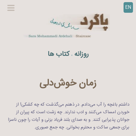
EN
ر
گزینگا
ف
اصلی
ت
ن
ب
ه
روزانه
کتاب ها
.
م
ح
ت
و
زمان خوش‌دلی
ا
داشتم باغچه را آب می‌دادم. در ذهنم می‌گذشت که چه کشکی! از
خوردن امساک می‌کنند و ادب ندارند. چه زشت است که پیران از
جوانان پذیرایی کنند. و به صدای بلند فریاد بزنی و آیات را چون ناسزا
برای جمعی ساکت و محترم بخوانی. چه جمع صبوری.