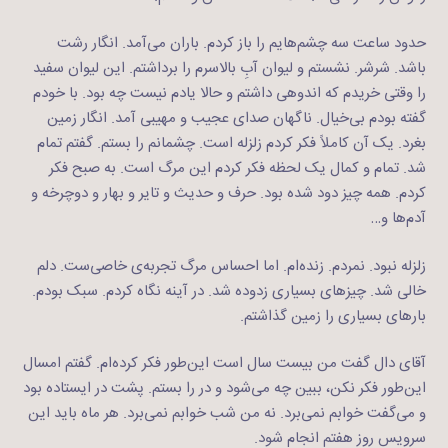
حدود ساعت سه چشم‌هایم را باز کردم. باران می‌آمد. انگار رشت
باشد. شرشر. نشستم و لیوان آبِ بالاسرم را برداشتم. این لیوان سفید
را وقتی خریدم که اندوهی داشتم و حالا یادم نیست چه بود. با خودم
گفته بودم بی‌خیال. ناگهان صدای عجیب و مهیبی آمد. انگار زمین
بغرد. یک آن کاملاً فکر کردم زلزله است. چشمانم را بستم. گفتم تمام
شد. تمام و کمال یک لحظه فکر کردم این مرگ است. به صبح فکر
کردم. همه چیز دود شده بود. حرف و حدیث و تایر و بهار و دوچرخه و
آدم‌ها و…
زلزله نبود. نمردم. زنده‌ام. اما احساس مرگ تجربه‌ی خاصی‌ست. دلم
خالی شد. چیزهای بسیاری زدوده شد. در آینه نگاه کردم. سبک بودم.
بارهای بسیاری را زمین گذاشتم.
آقای دال گفت من بیست سال است این‌طور فکر کرده‌ام. گفتم امسال
این‌طور فکر نکن، ببین چه می‌شود و در را بستم. پشت در ایستاده بود
و می‌گفت خوابم نمی‌برد. نه من شب خوابم نمی‌برد. هر ماه باید این
سرویس روز هفتم انجام شود.