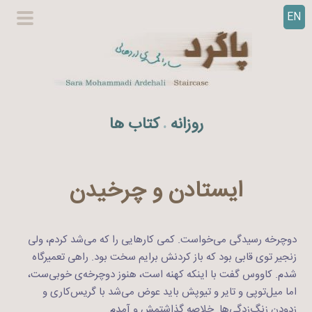
EN
ر
گزینگا
ف
اصلی
ت
ن
ب
ه
روزانه
کتاب ها
.
م
ح
ت
و
ایستادن و چرخیدن
ا
دوچرخه رسیدگی می‌خواست. کمی کارهایی را که می‌شد کردم، ولی
زنجیر توی قابی بود که باز کردنش برایم سخت بود. راهی تعمیرگاه
شدم. کاووس گفت با اینکه کهنه است، هنوز دوچرخه‌ی خوبی‌ست،
اما میل‌توپی و تایر و تیوپش باید عوض می‌شد با گریس‌کاری و
زدودن زنگ‌زدگی‌ها. خلاصه گذاشتمش و آمدم.