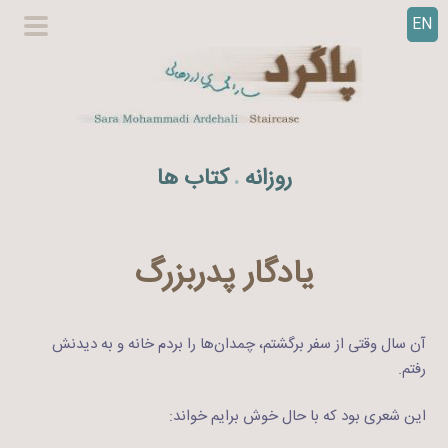
EN
ر
گزینگا
ف
اصلی
ت
ن
ب
ه
روزانه
کتاب ها
.
م
ح
ت
و
یادگار پدربزرگ
ا
آن سال وقتی از سفر برگشتم، چمدان‌ها را بردم خانه و به دیدنش
رفتم.
این شعری بود که با حال خوش برایم خواند: