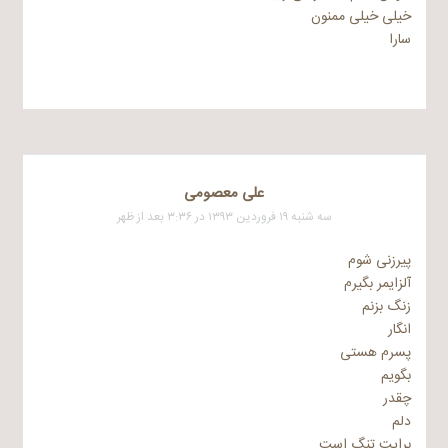
خیلی خیلی ممنون
سارا
علی معصومی
سه شنبه ۱۹ فروردین ۱۳۹۳ در ۳:۳۶ بعد از ظهر
پیرزنی شوم
آلزایمر بگیرم
زنگ بزنم
انگار
پسرم هستی
بگویم
چقدر
دلم
برایت تنگ است …