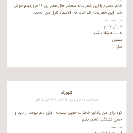
خانم محترم با این شعر زنانه محشر حال عصر روز ۱۹ فروردینم خوش
شد…این شعر یادم انداخت که: الاسماء تنزل من السماء
……………….
خوش حالم
همیشه شاد باشید
ممنون
سارا
شهرزاد
پنجشنبه ۲۱ فروردین ۱۳۹۳ در ۱:۳۶ قبل از ظهر
کوه برای من یاداور خاطرات خوبی نیست …ولی دلم نیومد از دید و
حس قشنگت تشکر نکنم
……………