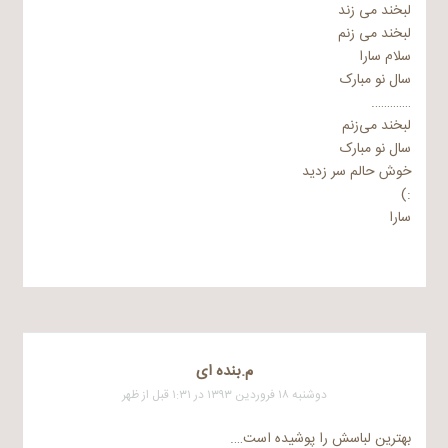
لبخند می زند
لبخند می زنم
سلام سارا
سال نو مبارک
………….
لبخند می‌زنم
سال نو مبارک
خوش حالم سر زدید
:)
سارا
م.بنده ای
دوشنبه ۱۸ فروردین ۱۳۹۳ در ۱:۳۱ قبل از ظهر
بهترین لباسش را پوشیده است….