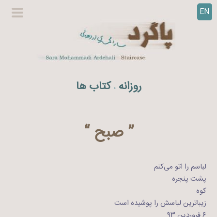
EN
ر
گزینگا
ف
اصلی
ت
ن
ب
ه
روزانه
کتاب ها
.
م
ح
ت
و
” صبح “
ا
لباسم را اتو می‌کنم
پشت پنجره
کوه
زیباترین لباسش را پوشیده است
۶ فروردین ۹۳