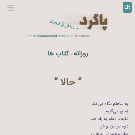
EN
ر
گزینگا
ف
اصلی
ت
ن
ب
ه
روزانه
کتاب ها
.
م
ح
ت
و
” حالا “
ا
به ساعتم نگاه می‌کنم
زمان می‌گیرم
تکیه داده‌ام به باد صبا
دوم تیر نود و دو
سارا محمدی اردهالی