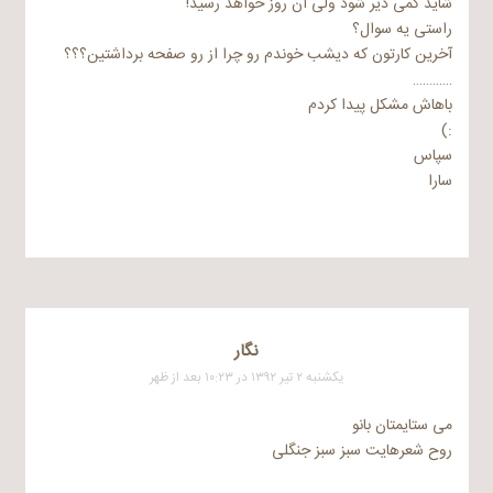
شاید کمی دیر شود ولی آن روز خواهد رسید!
راستی یه سوال؟
آخرین کارتون که دیشب خوندم رو چرا از رو صفحه برداشتین؟؟؟
…………
باهاش مشکل پیدا کردم
:)
سپاس
سارا
نگار
یکشنبه ۲ تیر ۱۳۹۲ در ۱۰:۲۳ بعد از ظهر
می ستایمتان بانو
روح شعرهایت سبز سبز جنگلی