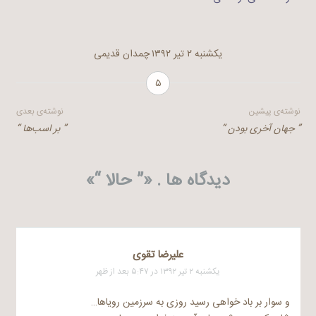
یکشنبه ۲ تیر ۱۳۹۲
چمدان قدیمی
۵
راهبری
نوشته‌ی پیشین
نوشته‌ی بعدی
” جهان آخری بودن “
” بر اسب‌ها “
نوشته
دیدگاه ها . «
” حالا “
»
علیرضا تقوی
یکشنبه ۲ تیر ۱۳۹۲ در ۵:۴۷ بعد از ظهر
و سوار بر باد خواهی رسید روزی به سرزمین رویاها…