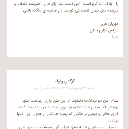
را… بلاگ ات گرم است…امن است سارا بانو جان.. همیشه شاداب و
سرزنده مثل همان شمعدانی کوچک دم طاقچه ی بلاگت باشی
…………….
مهربان عزیز
سپاس گزارم خیلی
سارا
کرگدن رئوف
جمعه ۱۳ اردیبهشت ۱۳۹۲ در ۸:۵۲ قبل از ظهر
سلام…من دو برداشت متفاوت از این متن دارم..زیباست منتها
اولیش فکر میکنم خود دختره تو این رابطه مقصر بوده بابت گنده
کاری هاش و دومی بر عکش که پسره هدفش از همون اول اشتبا
بوده….
موسیقی متن خیلی جالبه منتها حیف تکرار نمیشه باس میزاشتی