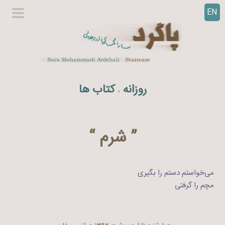
EN
ر
گزینگا
ف
اصلی
ت
ن
ب
ه
روزانه
کتاب ها
.
م
ح
ت
و
” شرم “
ا
می‌خواستم دستم را بگیری
مچم را گرفتی