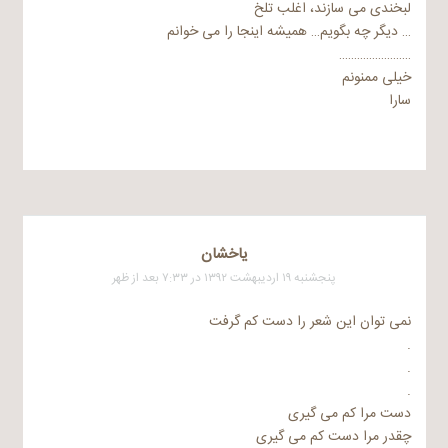
لبخندی می سازند، اغلب تلخ
… دیگر چه بگویم… همیشه اینجا را می خوانم
……………………
خیلی ممنونم
سارا
یاخشان
پنجشنبه ۱۹ اردیبهشت ۱۳۹۲ در ۷:۳۳ بعد از ظهر
نمی توان این شعر را دست کم گرفت
.
.
.
دست مرا کم می گیری
چقدر مرا دست کم می گیری