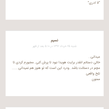
“لا ادری”
نسیم
شنبه ۲۵ خرداد ۱۳۹۲ در ۵:۱۰ بعد از ظهر
میدانی…
خالی دستانم انقدر برایت هویدا نبود تا پرش کنی…مجبورم کردی تا
مچم در دستانت باشد…ودرد این است که تو هنوز هم نمیدانی……..
تلخ واقعی
ممنون