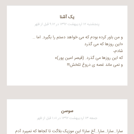
یک آشنا
پنجشنبه ۱۲ اردیبهشت ۱۳۹۲ در ۹:۱۲ قبل از ظهر
و من باور کرده بودم که می خواهد دستم را بگیرد. اما …
«این روزها که می گذرد
شادم،
که این روزها می گذرد. (قیصر امین پور)»
و نمی ماند غصه ی دروغ تلخش!!!
سوسن
جمعه ۱۳ اردیبهشت ۱۳۹۲ در ۱:۰۱ قبل از ظهر
سارا…سارا…سارا…آخ سارا! این موزیک بلاگت تا کجاها که نمیبرد آدم