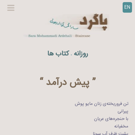
EN
ر
گزینگا
ف
اصلی
ت
ن
ب
ه
روزانه
کتاب ها
.
م
ح
ت
و
” پیش درآمد “
ا
تن فروریخته‌ی زنان مایو‌ پوش
پیرانی
با حنجره‌های عریان
مخفیانه
پشت ظرف آبِ سونا