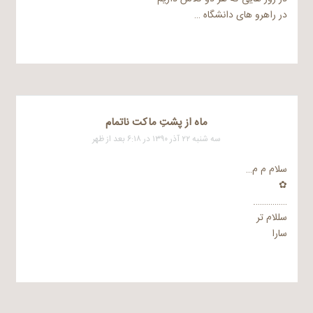
در راهرو های دانشگاه …
ماه از پشتِ ماکت ناتمام
سه شنبه ۲۲ آذر ۱۳۹۰ در ۶:۱۸ بعد از ظهر
سلام م م…
✿
…………….
سللام تر
سارا