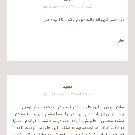
شنبه ۱۹ آذر ۱۳۹۰ در ۶:۲۶ بعد از ظهر
من حتی نمیتوانم مانند خودم بأشم ، نا امیدم من …..
……………………..
: |
سارا
مجید
شنبه ۱۹ آذر ۱۳۹۰ در ۷:۵۰ بعد از ظهر
سلام . پیش از این ها با شما در فیس در لیست دوستان بودیم و
پیش از آن نیز یاد داشتی بر شعری از شما نوشتم و برایتان فرستادم .
نوشته محسن … فامیلش را یادم رفته در مورد شما را خواندم . شمارا
به عادت ایرانی ها کوبانده بود به سقف . این ها را می نویسم تا به
نظر خودم از این که شما گام در بی راهه گذارید جلوگیری کنم . شعری