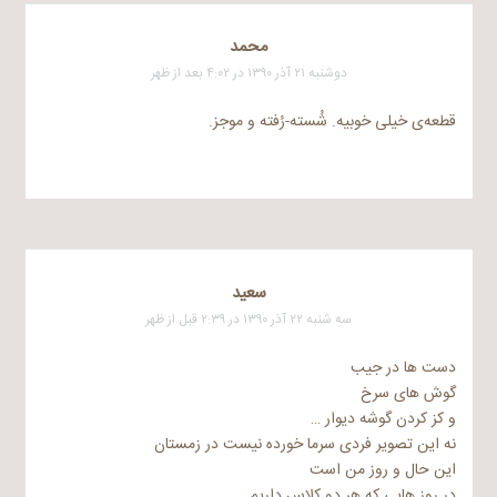
محمد
دوشنبه ۲۱ آذر ۱۳۹۰ در ۴:۰۲ بعد از ظهر
قطعه‌ی خیلی خوبیه. شُسته-رُفته و موجز.
سعید
سه شنبه ۲۲ آذر ۱۳۹۰ در ۲:۳۹ قبل از ظهر
دست ها در جیب
گوش های سرخ
و کز کردن گوشه دیوار …
نه این تصویر فردی سرما خورده نیست در زمستان
این حال و روز من است
در روز هایی که هر دو کلاس داریم