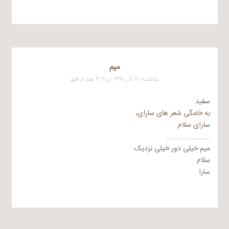
میم
یکشنبه ۲۰ آذر ۱۳۹۰ در ۴:۱۱ بعد از ظهر
سفید
به خامگی شعر های سارای،
سارای سلام.
……………………….
میم خیلی دور خیلی نزدیک
سلام
سارا