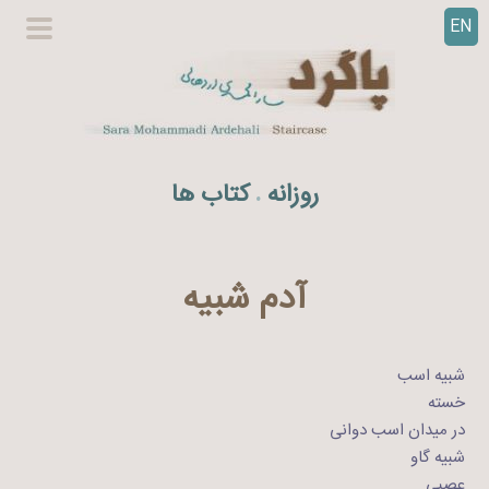
EN
ر
گزینگا
ف
اصلی
ت
ن
ب
ه
روزانه
کتاب ها
.
م
ح
ت
و
آدم شبیه
ا
شبیه اسب
خسته‌
در میدان اسب دوانی
شبیه گاو
عصبی