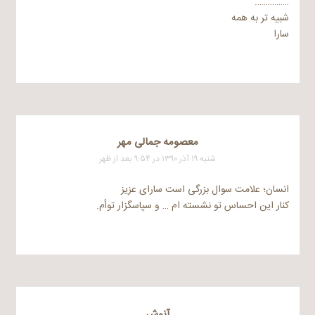
…………….
شبیه تر به همه
سارا
معصومه جمالی مهر
شنبه ۱۹ آذر ۱۳۹۰ در ۹:۵۴ بعد از ظهر
انسان؛ علامت سوال بزرگی است سارای عزیز
کنار این احساس تو نشسته ام … و سپاسگزار توأم.
آنوش