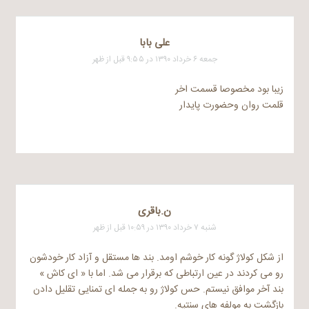
علی بابا
جمعه ۶ خرداد ۱۳۹۰ در ۹:۵۵ قبل از ظهر
زیبا بود مخصوصا قسمت اخر
قلمت روان وحضورت پایدار
ن.باقری
شنبه ۷ خرداد ۱۳۹۰ در ۱۰:۵۹ قبل از ظهر
از شکل کولاژ گونه کار خوشم اومد. بند ها مستقل و آزاد کار خودشون
رو می کردند در عین ارتباطی که برقرار می شد. اما با « ای کاش »
بند آخر موافق نیستم. حس کولاژ رو به جمله ای تمنایی تقلیل دادن
بازگشت به مولفه های سنتیه.