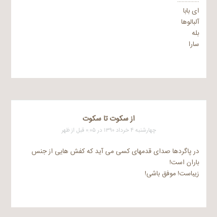
ای بابا
آلبالوها
بله
سارا
از سکوت تا سکوت
چهارشنبه ۴ خرداد ۱۳۹۰ در ۰:۰۵ قبل از ظهر
در پاگردها صدای قدمهای کسی می آید که کفش هایی از جنس
باران است!
زیباست! موفق باشی!