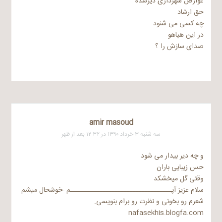
عوارض شهرداری دیرشده
حق ارشاد
چه کسی می شنود
در این هیاهو
صدای سازش را ؟
amir masoud
سه شنبه ۳ خرداد ۱۳۹۰ در ۱۲:۳۲ بعد از ظهر
و چه دیر بیدار می شود
حس زیبایی باران
وقتی گل میخشکد
سلام عزیز آپــــــــــــــــــــــــــــــــــم -خوشحال میشم
شعرم رو بخونی و نظرت رو برام بنویسی.
nafasekhis.blogfa.com