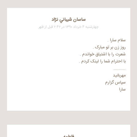
ساسان شيباني نژاد
چهارشنبه ۴ خرداد ۱۳۹۰ در ۲:۴۲ قبل از ظهر
سلام سارا .
روز زن بر تو مبارک .
شعرت را با اشتیاق خواندم .
با احترام شما را لینک کردم .
………….
مهربانید
سپاس گزارم
سارا
فاطمه