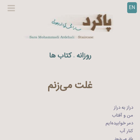
EN
ر
گزینگا
ف
اصلی
ت
ن
ب
ه
روزانه
کتاب ها
.
م
ح
ت
و
غلت می‌زنم
ا
دراز به دراز
من و آفتاب
دمر خوابیده‌ایم
کنار آب
باد می‌دود