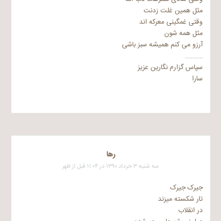
مثل همین غلت زدنت
وقتی غمگینی معرکه اند
مثل همه شون
آرزو می کنم همیشه سبز باشی
…………
سپاس گزارم نگارین عزیز
سارا
رها
سه شنبه ۳ خرداد ۱۳۹۰ در ۱۱:۰۴ قبل از ظهر
جیرک جیرک
تار شکسته میزند
در انقلاب