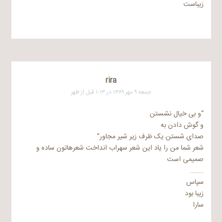
زیباست
rira
جمعه ۹ مهر ۱۳۸۹ در ۱:۱۳ قبل از ظهر
“و بی خیال نشستن
و گوش دادن به
صدای شستن یک ظرف زیر شیر مجاور”
شعر شما من را یاد این شعر سهراب انداخت شعرهاتون ساده و
صمیمی است
………
سپاس
زیبا بود
سارا