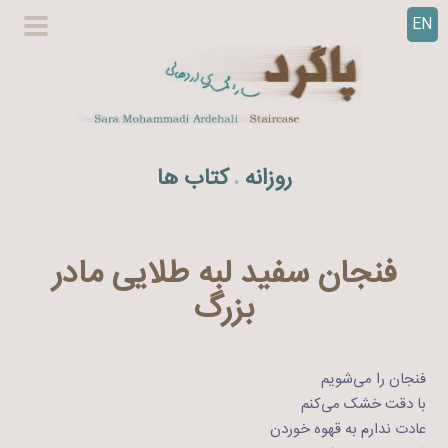
EN
ر
گزینگا
ف
اصلی
ت
ن
ب
ه
روزانه
کتاب ها
.
م
ح
ت
و
فنجان سفید لبه طلایی مادر
ا
‌بزرگ
فنجان را می‌شویم
با دقت خشک می‌کنم
عادت ندارم به قهوه خوردن