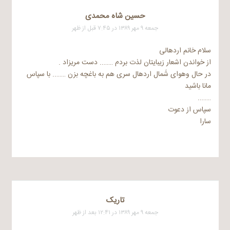
حسین شاه محمدی
جمعه ۹ مهر ۱۳۸۹ در ۷:۴۵ قبل از ظهر
سلام خانم اردهالی
از خواندن اشعار زیبایتان لذت بردم …….. دست مریزاد .
در حال وهوای شَمال اردهال سری هم به باغچه بزن …….. با سپاس
مانا باشید
……..
سپاس از دعوت
سارا
تاریک
جمعه ۹ مهر ۱۳۸۹ در ۱۲:۴۱ بعد از ظهر