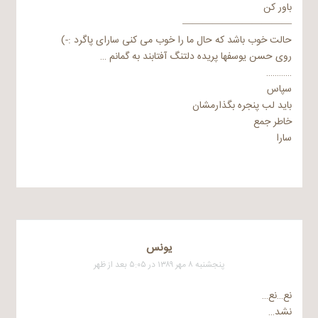
باور کن
———————————
حالت خوب باشد که حال ما را خوب می کنی سارای پاگرد :-)
روی حسن یوسفها پریده دلتنگ آفتابند به گمانم …
…………
سپاس
باید لب پنجره بگذارمشان
خاطر جمع
سارا
یونس
پنجشنبه ۸ مهر ۱۳۸۹ در ۵:۰۵ بعد از ظهر
نع…نع…
نشد…