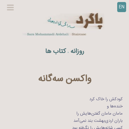
EN
ر
گزینگا
ف
اصلی
ت
ن
ب
ه
روزانه
کتاب ها
.
م
ح
ت
و
واکسن سه‌گانه
ا
کودکش را خاک کرد
خنده‌ها و
مامان مامان گفتن‌هایش را
باران اردی‌بهشت بند نمی‌آمد
کسی شانه‌هایش را نگرفته بود