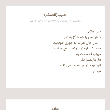
حبیب(قاصدک)
دوشنبه ۶ اردیبهشت ۱۳۸۹ در ۹:۵۸ قبل از ظهر
سارا سلام
کا ش من را هم هرگز به دنیا…
… سارا جان هوات بد جوری طوفانیه،
قاصدک داره تو آغوشت اوج میگیره
دریاب قاصدکت رو.
ببار ببار،سارا ببار
تنها فریاد تو مرا مجاب می کند،
تنها تو.
سلام