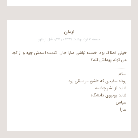
ایمان
جمعه ۳ اردیبهشت ۱۳۸۹ در ۰:۲۷ قبل از ظهر
خیلی غمناک بود. خسته نباشی سارا جان. کتابت اسمش چیه و از کجا
می تونم پیداش کنم؟
……………
سلام
روباه سفیدی که عاشق موسیقی بود
شاید از نشر چشمه
شاید روبروی دانشگاه
سپاس
سارا