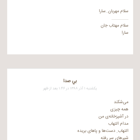
سلام مهربان..سارا
………………
سلام مهتاب جان
سارا
بي صدا
یکشنبه ۱ آذر ۱۳۸۸ در ۱:۴۶ بعد از ظهر
می‌شکند
همه چیزی
در آشپزخانه‌ی من
مدام التهاب
التهاب ِ دست‌ها و پاهای بریده
شیرهای سر رفته