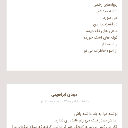
روباه‌های زخمی
ادامه میدهم:
می سوزد
در آشپزخانه من
ماهی های تف دیده
گونه های اشک خورده
و سینه ام
از انبوه خاطرات بی تو
مهدی ابراهیمی
یکشنبه ۱ آذر ۱۳۸۸ در ۲:۰۲ بعد از ظهر
نوشته مرا به یاد داشته باش
اما هر چقدر تیک می زنم فایده ای ندارد
فکر می کنم این مربع کوچک هم فراموشی گرفته که مدام تیکهای مرا