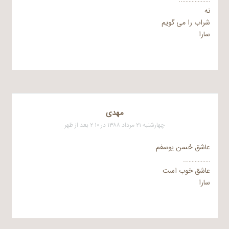
نه
شراب را می گویم
سارا
مهدی
چهارشنبه ۲۱ مرداد ۱۳۸۸ در ۲:۱۰ بعد از ظهر
عاشق حُسن یوسفم
……………..
عاشق خوب است
سارا