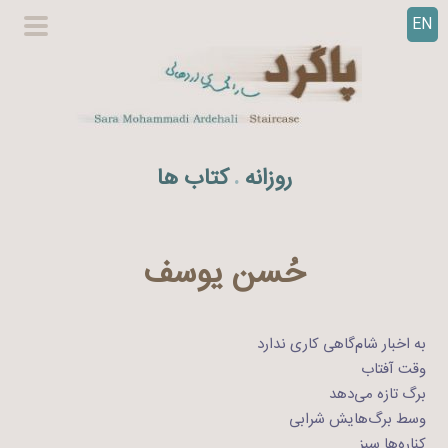
EN
ر
گزینگا
ف
اصلی
ت
ن
ب
ه
روزانه
کتاب ها
.
م
ح
ت
و
حُسن یوسف
ا
به اخبار شام‌گاهی کاری ندارد
وقت آفتاب
برگ تازه می‌دهد
وسط برگ‌هایش شرابی
کناره‌ها‌ سبز