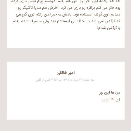
هه هه! یادمه اون اجرا رو. من هم رفتم. دوستم پیام توش بازی کرده
بود فکر می کنم برانژه رو بازی می کرد. آخرش هم مدیا کاشیگر رو
دیدیم اون گوشه ایستاده بود. یادش به خیر! من رفتم توی گروهی
که کرگدن نمی شدند. لحظه ای ایستادم بعد ولی منصرف شدم رفتم
و کرگدن شدم!
امیر خالقی
سه شنبه ۲۰ مرداد ۱۳۸۸ در ۷:۵۲ قبل از ظهر
مردها این ور
زن ها اونور