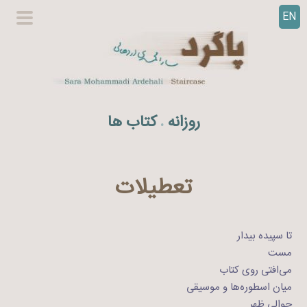
EN
ر
گزینگا
ف
اصلی
ت
ن
ب
ه
روزانه
کتاب ها
.
م
ح
ت
و
تعطیلات
ا
تا سپیده بیدار
مست
می‌افتی روی کتاب
میان اسطوره‌ها و موسیقی
حوالی ظهر