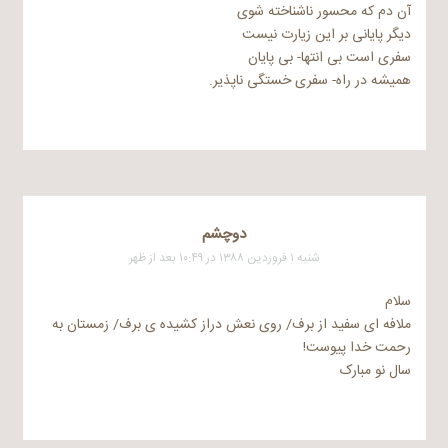
آن دم که محسور ناشناخته شوی
دیگر پایانی بر این زیارت نیست
سفری است بی انتها- بی پایان
همیشه در راه- سفری خستگی ناپذیر.
دوچشم
شنبه ۱ فروردین ۱۳۸۸ در ۱۰:۴۹ بعد از ظهر
سلام
ملافه ای سفید از برف/ روی نعش دراز کشیده ی برف/ زمستان به
رحمت خدا پیوست!
سال نو مبارک