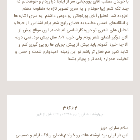
با خوندن مطلب آقای پورنجاتی سر از اینجا درآوردم و خوشحالم که
چند تکه شعر زیبا خوندم و یه سری تصویر تازه به منظومه ذهنم
افزوده شد. نحلیل آقای پورنجاتی رو دوس داشتم. یه سری اشاره ها
و انتقادهای ضمنی مطلب به فضای رایج شعر برام آشناس. از حرفا و
تحلیل های شعری تو دوره کارشناسی ام یادمه. اون موقع بیش از
الان درگیر فضای شعر بودم ولی خوب ۷-۸ سال پیش بود. نمی دونم
الا چه خبره. گمونم باید بیش از پیش جریان ها رو پی گیری کنم و
شاید کمی هم فعال تر باشم تو این زمینه. امیدوارم قلمت و حس و
تخیلت همواره زنده تر و پویاتر بشه!
م ر ی م
چهارشنبه ۵ فروردین ۱۳۸۸ در ۲:۲۶ قبل از ظهر
سلام سارای عزیز
این بار اولی بود نوشته هات رو خوندم.فضای وبلاگ آرام و صمیمی