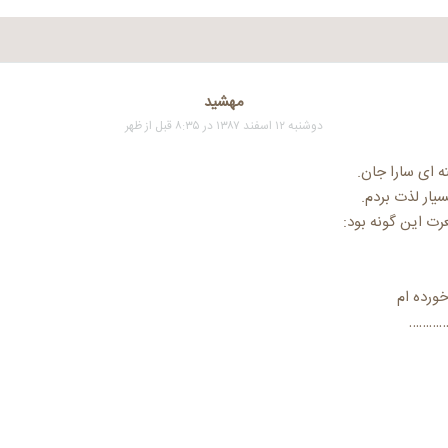
مهشيد
دوشنبه ۱۲ اسفند ۱۳۸۷ در ۸:۳۵ قبل از ظهر
 ای سارا جان.
سیار لذت بردم.
ت این گونه بود:
ورده ام
………