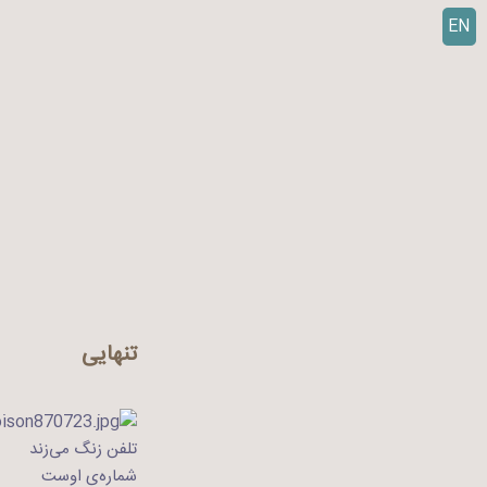
EN
ر
ف
ت
ن
ب
ه
م
ح
ت
و
ا
تنهایی
تلفن زنگ می‌زند
شماره‌ی اوست