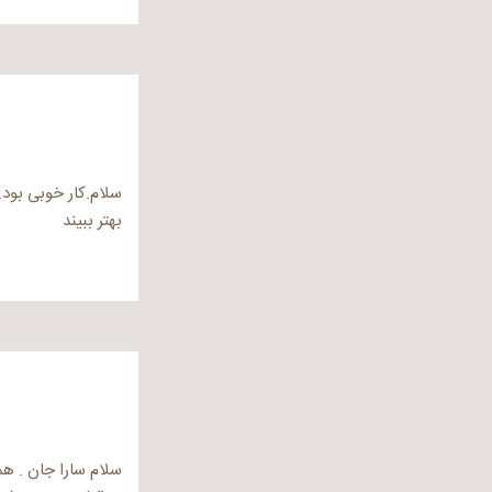
سلام.کار خوبی بود
بهتر ببیند
سلام سارا جان . همه