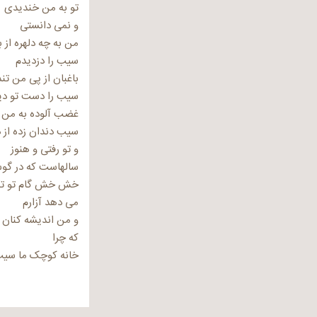
تو به من خندیدی
و نمی دانستی
من به چه دلهره از 
سیب را دزدیدم
باغبان از پی من تن
سیب را دست تو دی
غضب آلوده به من ک
سیب دندان زده از 
و تو رفتی و هنوز
سالهاست که در گوش
خش خش گام تو تکر
می دهد آزارم
و من اندیشه کنان غ
که چرا
خانه کوچک ما سی