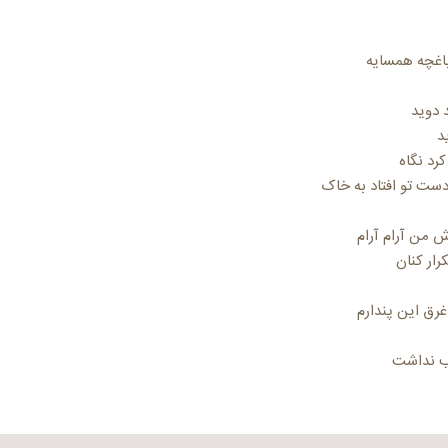
باغچه همسایه
د دوید
د
رد نگاه
دست تو افتاد به خاک
 من آرام آرام
ار کنان
رق این پندارم
ب نداشت