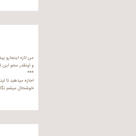
من تازه اینجارو پید
و اونقدر محو این 
***
اجازه میدهید تا لین
خوشحال میشم نگاهی