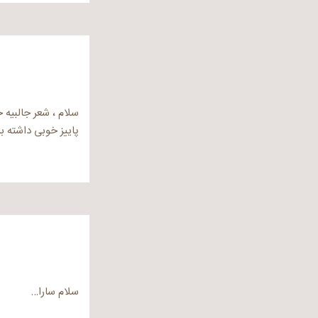
سلام ، شعر جالبیه 
پاییز خوبی داشته ب
سلام سارا…