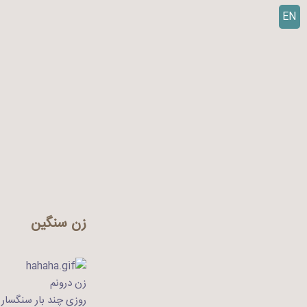
EN
ر
ف
ت
ن
ب
ه
م
ح
ت
و
ا
زن سنگین
زن درونم
روزی چند بار سنگسا