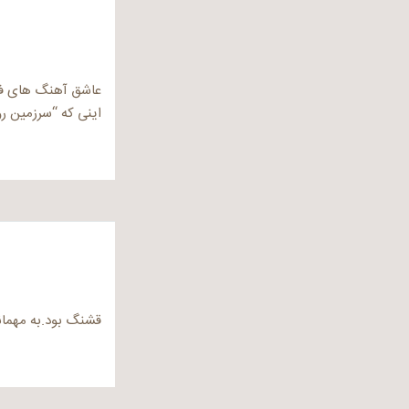
عاشق آهنگ های فر
اینی که “سرزمین ر
قشنگ بود.به مهما