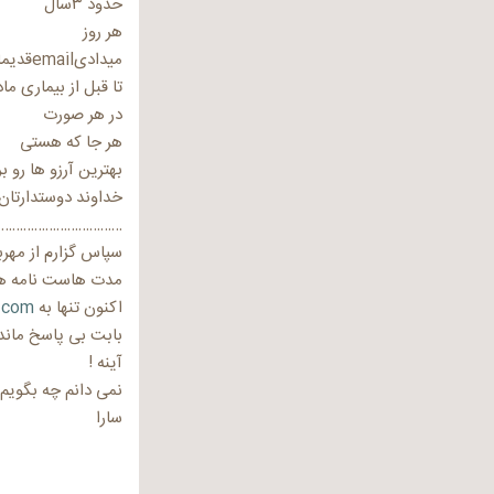
حدود ۳سال
هر روز
میدادیemailقدیما جواب
تا قبل از بیماری ما
در هر صورت
هر جا که هستی
بهترین آرزو ها رو ب
خداوند دوستدارتان 
……………………………..
سپاس گزارم از مهرب
مدت هاست نامه 
اکنون تنها به
.com
بابت بی پاسخ ماند
آینه !
نمی دانم چه بگویم 
سارا