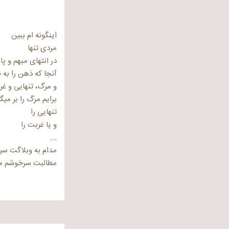
اینگونه ام ببین
مردی تنها
در انتهای مبهم و پا
آنجا که ذهن را به
و مرگ، تنهایی و غر
برایم مرگ را بر میگ
تنهایی را
و یا غربت را
….
مدام به وبلاگت سر 
مطالبت سرخوشم می