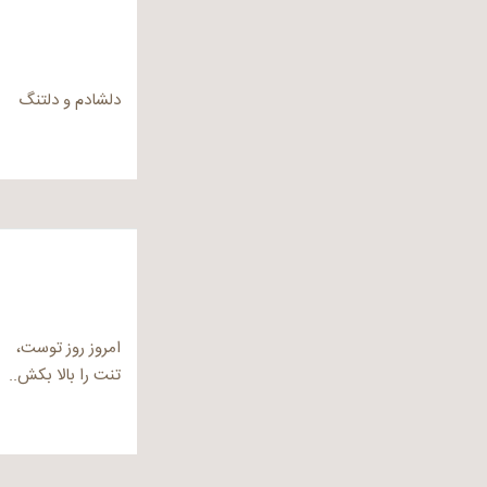
دلشادم و دلتنگ
امروز روز توست،
تنت را بالا بکش..