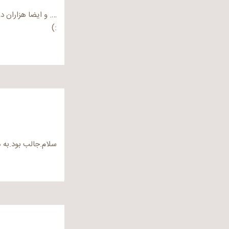
…. و ایضا هزاران د
:)
سلام.جالب بود.به 