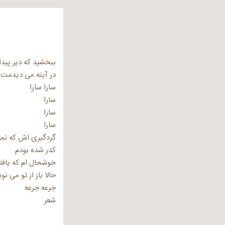
ببخشید که دیر پید
در آینه می دیدمت
سارا سارا
سارا
سارا
سارا
گردگیری اش که نم
کدر شده بودم
خوشحال ام که یافت
حالا باز از تو می نو
جرعه جرعه
شعر