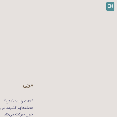
EN
ر
ف
ت
ن
ب
ه
م
ح
ت
و
ا
مربی
” تنت را بالا بکش”
عضله‌هایم کشیده می‌
خون حرکت می‌کند