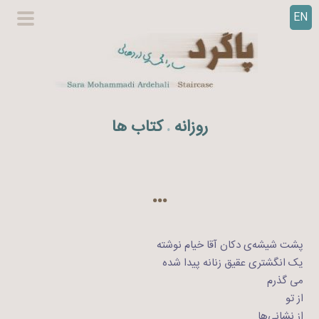
EN
ر
گزینگا
ف
اصلی
ت
ن
ب
ه
روزانه
کتاب ها
.
م
ح
ت
و
…
ا
پشت شیشه‌ی دکان آقا خیام نوشته
یک انگشتری عقیق زنانه پیدا شده
می گذرم
از تو
از نشانی‌ها