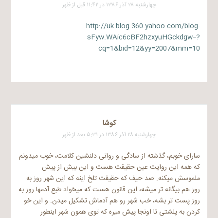
چهارشنبه ۲۸ آذر ۱۳۸۶ در ۱۱:۴۲ قبل از ظهر
http://uk.blog.360.yahoo.com/blog-
sFyw.WAic6cBF2hzxyuHGckdgw–?
cq=1&bid=12&yy=2007&mm=10
کوشا
چهارشنبه ۲۸ آذر ۱۳۸۶ در ۵:۳۱ بعد از ظهر
سارای خوبم، گذشته از سادگی و روانی دلنشین کلامت، خوب میدونم
که همه این روایت عین حقیقت هست و این بیش از پیش
ملموسش میکنه. صد حیف که حقیقت تلخ اینه که این شهر روز به
روز هم بیگانه تر میشه، این قانون هست که میخواد طبع آدمها روز به
روز پست تر بشه، خب شهر رو هم آدماش تشکیل میدن. و این خو
کردن به پلشتی تا اونجا پیش میره که توی همون شهر اینطور