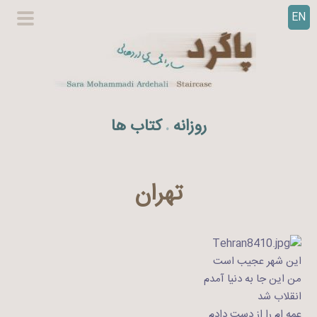
EN
ر
گزینگا
ف
اصلی
ت
ن
ب
ه
روزانه
کتاب ها
.
م
ح
ت
و
تهران
ا
این شهر عجیب است
من این جا به دنیا آمدم
انقلاب شد
عمه ام را از دست دادم