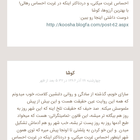
احساس غربت میکنی، و دردناکتر اینکه در غربت احساس رهائی!
با بهترین آرزوها، کوشا
دوست داشتی اینجا رو ببین:
http://koosha.blogfa.com/post-62.aspx
کوشا
چهارشنبه ۲۸ آذر ۱۳۸۶ در ۵:۳۲ بعد از ظهر
سارای خوبم، گذشته از سادگی و روانی دلنشین کلامت، خوب میدونم
که همه این روایت عین حقیقت هست و این بیش از پیش
ملموسش میکنه. صد حیف که حقیقت تلخ اینه که این شهر روز به
روز هم بیگانه تر میشه، این قانون -تمامیتگرائی- هست که میخواد
طبع آدمها روز به روز پست تر بشه، خب شهر رو هم آدماش تشکیل
میدن. و این خو کردن به پلشتی تا اونجا پیش میره که توی همون
شهر اینطور احساس غربت میکنی، و دردناکتر اینکه در غربت احساس