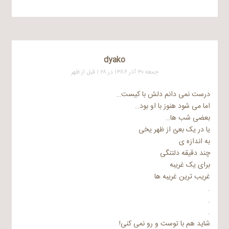
dyako
جمعه ۳۰ آذر ۱۳۸۶ در ۱:۲۸ قبل از ظهر
درست نمی دانم دلش با کیست…
اما می شود هنوز با او بود…
بعضی شب ها…
یا در یک بعئ از ظهر یخی
به اندازه ی
چند دقیقه دلتنگی
برای یک غریبه
غریب ترین غریبه ها
.
.
.
شاید هم با توست و رو نمی کنی!