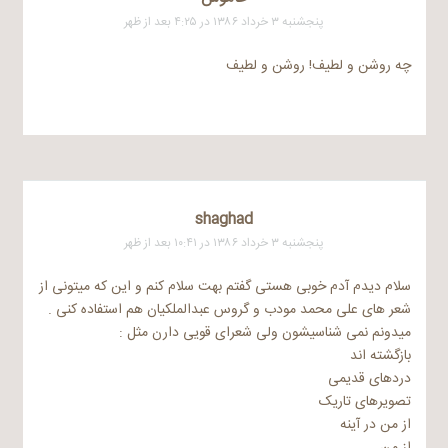
پنجشنبه ۳ خرداد ۱۳۸۶ در ۴:۲۵ بعد از ظهر
چه روشن و لطیف! روشن و لطیف
shaghad
پنجشنبه ۳ خرداد ۱۳۸۶ در ۱۰:۴۱ بعد از ظهر
سلام دیدم آدم خوبی هستی گفتم بهت سلام کنم و این که میتونی از
شعر های علی محمد مودب و گروس عبدالملکیان هم استفاده کنی .
میدونم نمی شناسیشون ولی شعرای قویی دارن مثل :
بازگشته اند
دردهای قدیمی
تصویرهای تاریک
از من در آینه