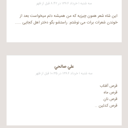
سه شنبه ۱ خرداد ۱۳۸۶ در ۸:۴۲ قبل از ظهر
این شاه شعر همون چیزیه که من همیشه دلم میخواست بعد از
خوندن شعرات برات می نوشتم: راستشو بگو دختر اهل کجایی …….
علي صالحي
سه شنبه ۱ خرداد ۱۳۸۶ در ۱۰:۳۵ قبل از ظهر
قرص آفتاب
قرص ماه
قرص نان
قرص کدئین …