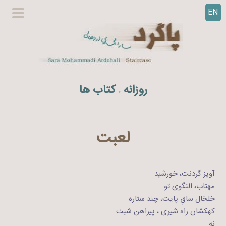
EN
ر
گزینگا
ف
اصلی
ت
ن
ب
ه
روزانه
کتاب ها
.
م
ح
ت
و
لعبت
ا
آویز گردنت، خورشید
مهتاب، النگوی تو
خلخال ساقِ پایت، چند ستاره
کهکشان راه شیری ، پیراهن شبت
نه