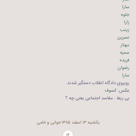
سارا
جلوه
زارا
زینب
نسرین
مهناز
سمیه
فریده
رضوان
سارا
روبروی دادگاه انقلاب دستگیر شدند.
عکس:
کسوف
بی ربط : مفاسد اجتماعی یعنی چه ؟
یکشنبه ۱۳ اسفند ۱۳۸۵
جوانی و خامی
۱۴