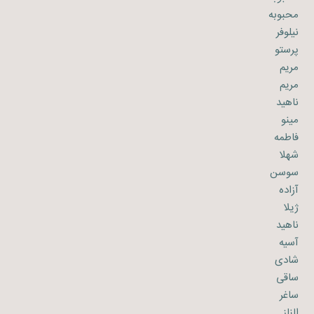
محبوبه
نیلوفر
پرستو
مریم
مریم
ناهید
مینو
فاطمه
شهلا
سوسن
آزاده
ژیلا
ناهید
آسیه
شادی
ساقی
ساغر
الناز