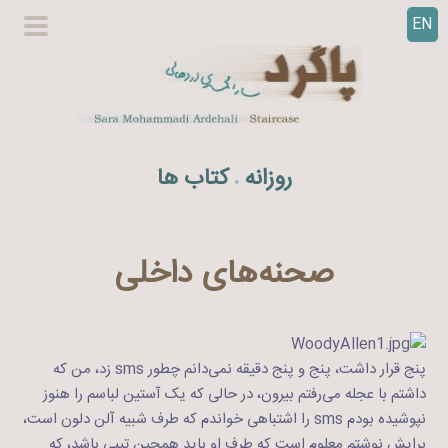
EN
ر
گزینگا
ف
اصلی
ت
ن
ب
ه
روزانه
کتاب ها
.
م
ح
ت
و
صحنه‌های داخلی
ا
پنج قرار داشت، پنج و پنج دقیقه نمی‌دانم چطور sms زد، من که
داشتم با عجله می‌رفتم بیرون، در حالی که یک آستین لباسم را هنوز
نپوشیده بودم sms را اشتباهی خواندم که طرف شبیه آلن دلون است،
برایش نوشتم معلوم است که طرف او باید همچین تیپی باشد، که