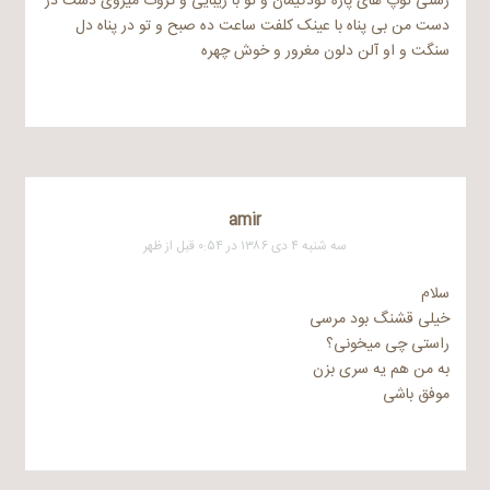
زشتی توپ های پاره کودکیمان و تو با زیبایی و ثروت میروی دست در
دست من بی پناه با عینک کلفت ساعت ده صبح و تو در پناه دل
سنگت و او آلن دلون مغرور و خوش چهره
amir
سه شنبه ۴ دی ۱۳۸۶ در ۰:۵۴ قبل از ظهر
سلام
خیلی قشنگ بود مرسی
راستی چی میخونی؟
به من هم یه سری بزن
موفق باشی