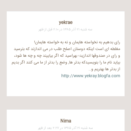
yekrae
سه شنبه ۲۱ آذر ۱۳۸۵ در ۲:۱۰ قبل از ظهر
رای بدهیم به نخواسته هایمان و نه به خواسته هایمان!
مغلطه ای است اینکه دوستان اصلح طلب در می اندازند که بترسید
و رای در صندوقها اندازید؛ بهراسید که اگر بیاییند چه و چه ها شود،
بیاید نام ما را بنویسیدکه بدتر ها, وضع را بدتر از ما می کنند اگر بدیم
از بدتر ها بهتریم و…
http://www.yekray.blogfa.com
Nima
سه شنبه ۲۱ آذر ۱۳۸۵ در ۲:۲۷ بعد از ظهر