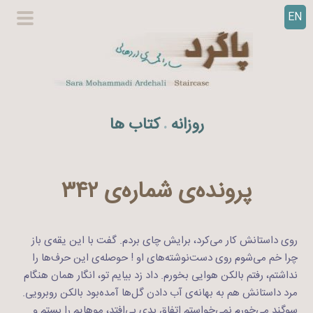
EN
ر
گزینگا
ف
اصلی
ت
ن
ب
ه
روزانه
کتاب ها
.
م
ح
ت
و
پرونده‌ی شماره‌ی ۳۴۲
ا
روی داستانش کار می‌کرد، برایش چای بردم. گفت با این یقه‌ی باز
چرا خم می‌شوم روی دست‌نوشته‌های او ! حوصله‌ی این حرف‌ها را
نداشتم، رفتم بالکن هوایی بخورم. داد زد بیایم تو، انگار همان هنگام
مرد داستانش هم به بهانه‌ی آب دادن گل‌ها آمده‌بود بالکن روبرویی.
سوگند می‌خورم نمی‌خواستم اتفاق بدی بی‌افتد، موهایم را بستم و