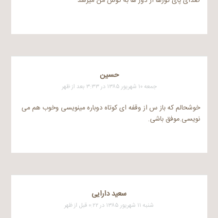
صدای پای گورها از دور ها به گوش من میرسد
حسین
جمعه ۱۰ شهریور ۱۳۸۵ در ۳:۳۳ بعد از ظهر
خوشحالم که باز س از وقفه ای کوتاه دوباره مینویسی وخوب هم می
نویسی.موفق باشی.
سعید دارایی
شنبه ۱۱ شهریور ۱۳۸۵ در ۰:۲۲ قبل از ظهر