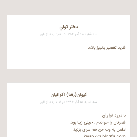
دختر كولي
سه شنبه ۱۵ آذر ۱۳۸۴ در ۲:۰۷ بعد از ظهر
شاید تقصیر پائییز باشد
كيوان(رضا) اكوانيان
سه شنبه ۱۵ آذر ۱۳۸۴ در ۷:۰۹ بعد از ظهر
با درود فراوان
شعرتان را خواندم . خیلی زیبا بود.
لطفن به وب من هم سری بزنید
kivan723.blogfa.com