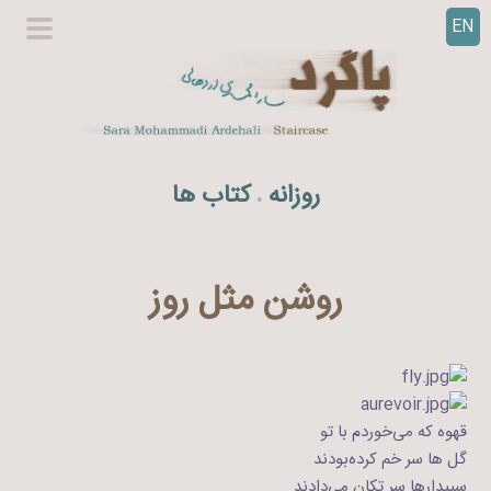
EN
ر
گزینگا
ف
اصلی
ت
ن
ب
ه
روزانه
کتاب ها
.
م
ح
ت
و
روشن مثل روز
ا
قهوه که می‌خوردم با تو
گل ها سر خم کرده‌بودند
سپیدارها سر تکان می‌دادند