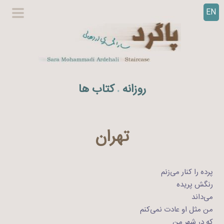
EN
ر
گزینگا
ف
اصلی
ت
ن
ب
ه
روزانه
کتاب ها
.
م
ح
ت
و
تهران
ا
پرده را کنار می‌زنم
رنگش پریده
می‌داند
من مثل او عادت نمی‌کنم
که در شهر من