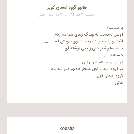
هانیو گروه اسمان کویر
یکشنبه ۳ مهر ۱۳۸۴ در ۱۱:۳۳ بعد از ظهر
با صدسلام
اولین باریست به وبلاگ زیبای شما سر زدم
انکه تو را میجوید در جستجوی خویش است………
جمله ها وشعر های زیبایی نوشته ای
خسته نباشی
نازنین به ما هم سری بزن
در گروه اسمان کویر منتظر حضور سبز شماییم
گروه اسمان کویر
هانی
koosha