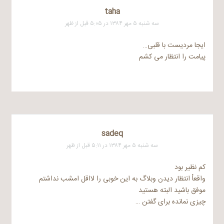
taha
سه شنبه ۵ مهر ۱۳۸۴ در ۵:۰۵ قبل از ظهر
ایجا مردیست با قلبی…
پیامت را انتظار می کشم
sadeq
سه شنبه ۵ مهر ۱۳۸۴ در ۵:۱۱ قبل از ظهر
کم نظیر بود
واقعاْ انتظار دیدن وبلاگ به این خوبی را لااقل امشب نداشتم
موفق باشید البته هستید
چیزی نمانده برای گفتن …