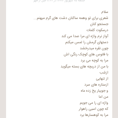
جمعه ۲۵ شهریور ۱۳۸۴ در ۱۱:۴۲ قبل از ظهر
سلام
شعری برای تو وهمه ساکنان دشت های گرم میهنم….
جستجو کنان
درسکوت کلمات
آواز نرم واژه ای مرا صدا می کند
دستهای گرمش را لمس میکنم
چون نقره میدرخشد
با فانوس های کوچک رنگی اش
مرا به کوچه می برد
با من از دریچه های بسته میگوید
ازشب
از تنهایی
ازستاره های سرد
و جویبار یخ زده ماه
من اما
واژه ای را می جویم
که چون اسبی راهوار
مرا به کوهسارها برد