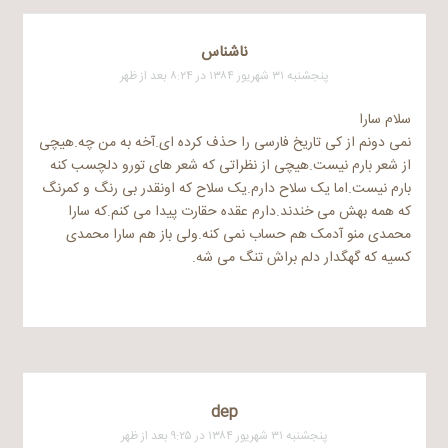
ناشناس
پنجشنبه ۳۱ شهریور ۱۳۸۴ در ۸:۲۴ بعد از ظهر
سلام سارا
نمی دونم از کی تاریخ فارسی را حذف کرده ای.آخه به من چه.هیچی
از شعر بارم نیست.هیچی از نظراتی که شعر های تورو دلچسب کنه
بارم نیست.اما یک سلاح دارم.یک سلاح که اونقدر بی رنگ و کمرنگ
که همه بهش می خندند.دارم عقده حقارت پیدا می کنم.که سارا
محمدی منو آدمک هم حساب نمی کنه.ولی باز هم سارا محمدی
کسیه که گهگدار دلم براش تنگ می شه.
dep
پنجشنبه ۳۱ شهریور ۱۳۸۴ در ۹:۲۵ بعد از ظهر