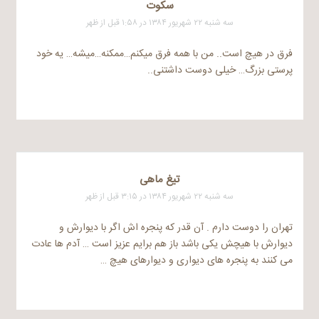
سکوت
سه شنبه ۲۲ شهریور ۱۳۸۴ در ۱:۵۸ قبل از ظهر
فرق در هیچ است.. من با همه فرق میکنم…ممکنه…میشه… یه خود
پرستی بزرگ… خیلی دوست داشتنی..
تیغ ماهی
سه شنبه ۲۲ شهریور ۱۳۸۴ در ۳:۱۵ قبل از ظهر
تهران را دوست دارم . آن قدر که پنجره اش اگر با دیوارش و
دیوارش با هیچش یکی باشد باز هم برایم عزیز است … آدم ها عادت
می کنند به پنجره های دیواری و دیوارهای هیچ …