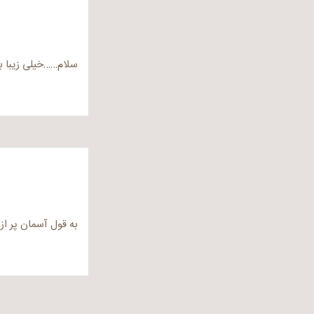
سلام……خیلی زیبا 
به قول آسمان پر از