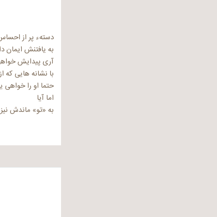
دستهء پر از احساس 
به یافتنش ایمان دا
آری پیدایش خواهی
با نشانه هایی که از
حتما او را خواهی ی
اما آیا
به «تو» ماندش نیز 