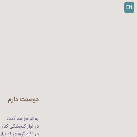
EN
ر
ف
ت
ن
ب
ه
م
ح
ت
و
ا
دوستت دارم
به تو خواهم گفت
در آواز گنجشکی کنار پ
در نگاه گربه‌ای که بر