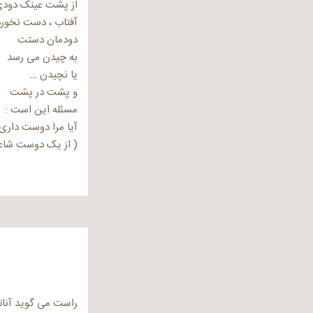
از پشت عینک دود
آفتاب ، دست نخورد
دودمان دستت
به چیدن می رسد
یا نچیدن …
و پشت در پشت
مسئله این است :
آیا مرا دوست داری
( از یک دوست شاعر
راست می گوید آنات