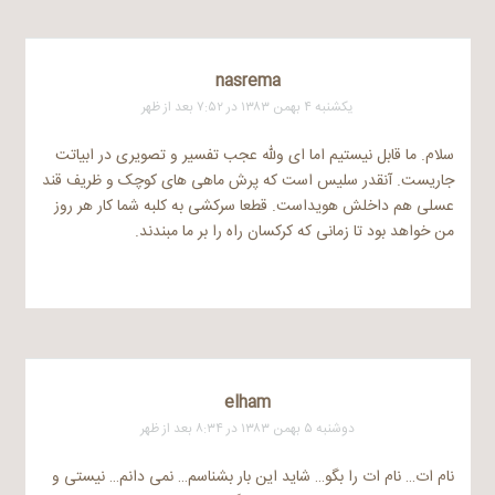
nasrema
یکشنبه ۴ بهمن ۱۳۸۳ در ۷:۵۲ بعد از ظهر
سلام. ما قابل نیستیم اما ای ولله عجب تفسیر و تصویری در ابیاتت
جاریست. آنقدر سلیس است که پرش ماهی های کوچک و ظریف قند
عسلی هم داخلش هویداست. قطعا سرکشی به کلبه شما کار هر روز
من خواهد بود تا زمانی که کرکسان راه را بر ما مبندند.
elham
دوشنبه ۵ بهمن ۱۳۸۳ در ۸:۳۴ بعد از ظهر
نام ات… نام ات را بگو… شاید این بار بشناسم… نمی دانم… نیستی و