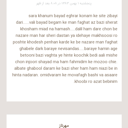
پنجشنبه ۱ بهمن ۱۳۸۳ در ۸:۰۸ بعد از ظهر
sara khanum bayad eghrar konam ke site zibayi
dari…….vali bayad begam ke man faghat az bazi sherat
khosham miad na hamash……dalil ham dare chon be
nazare man har sheri dastan ya idehaye makhsoosi ro
poshte khodesh penhan karde ke be nazare man faghat
ghabele dark baraye nevisandas……baraye hamin age
betooni bazi vaghta ye hinte koochik bedi aali mishe
chon injoori shayad ma ham fahmidim ke mozoo chie.
albate ghabool daram ke bazi sher ham ham niazi be in
hinta nadaran. omidvaram ke movafagh bashi va asaare
khoobi ro azat bebinim.
مهرناز