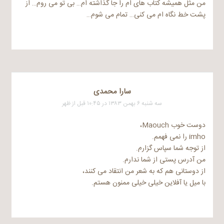
من مثل همیشه کتاب های ام را جا گذاشته ام… بی تو می روم… از
پشت خط نگاه ام می کنی… تمام می شوم…
سارا محمدی
سه شنبه ۶ بهمن ۱۳۸۳ در ۱۰:۴۵ قبل از ظهر
دوست خوب Maouch،
imho را نمی فهمم.
از توجه شما سپاس گزارم.
من آدرس پستی از شما ندارم.
از دوستانی هم که به شعر من انتقاد می کنند،
با میل یا آفلاین خیلی خیلی ممنون هستم.