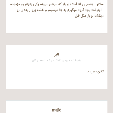
سلام … بعضی وقتا آماده پرواز که میشم میبینم یکی بالهام رو دزدیده
. اونوقت بتزم آروم میگیرم یه جا میشینم و نقشه پرواز بعدی رو
میکشم و باز مثل قبل ….
الپر
پنجشنبه ۱ بهمن ۱۳۸۳ در ۱۱:۰۵ بعد از ظهر
تکان خوردم!
majid