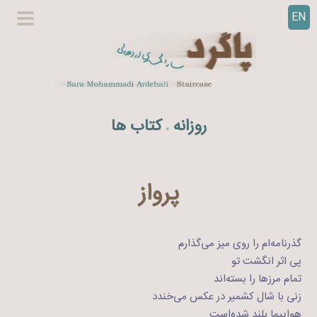
EN
ر
گزینگا
ف
اصلی
ت
ن
ب
ه
روزانه
کتاب ها
.
م
ح
ت
و
پرواز
ا
گذرنامه‌ام را روی میز می‌گذارم
پی اثر انگشت تو
تمام مرزها را بسته‌اند
زنی با شال کشمیر در عکس می‌خندد
هواپیما بلند شده‌است