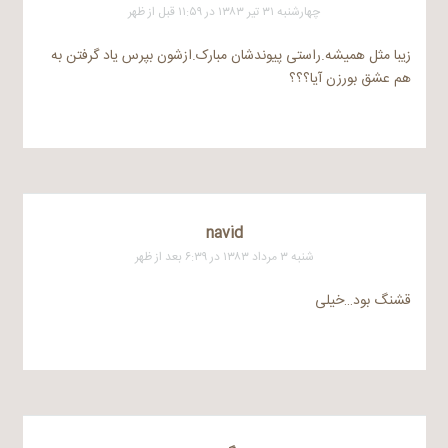
چهارشنبه ۳۱ تیر ۱۳۸۳ در ۱۱:۵۹ قبل از ظهر
زیبا مثل همیشه.راستی پیوندشان مبارک.ازشون بپرس یاد گرفتن به
هم عشق بورزن آیا؟؟؟
navid
شنبه ۳ مرداد ۱۳۸۳ در ۶:۳۹ بعد از ظهر
قشنگ بود…خیلی