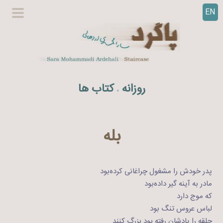
EN
ر
گزینگا
ف
اصلی
ت
ن
ب
ه
روزانه
کتاب ها
.
م
ح
ت
و
بله
ا
پدر خودش را مشغول چراغانی کرده‌بود
مادر به آینه گیر داده‌بود
که موج دارد
لباس عروس تنگ بود
حلقه را یادشان رفته بود بزرگ کنند