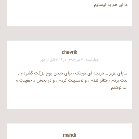
ما نیز هم بد نیستیم
chevrik
چهارشنبه ۳۱ تیر ۱۳۸۳ در ۱۱:۱۶ قبل از ظهر
سارای عزیز … دریچه ای کوچک ٫ برای دیدن روح بزرگت گشودم ٫
لذت بردم ٫ متاثر شدم ٫ و تحسینت کردم ٫ و در بخش « حقیقت »
ات نوشتم
mahdi