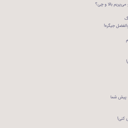
 می‌پریم بالا و چی؟
رگ
والفضل جیگره!
م
 پیش شما
 کنی!