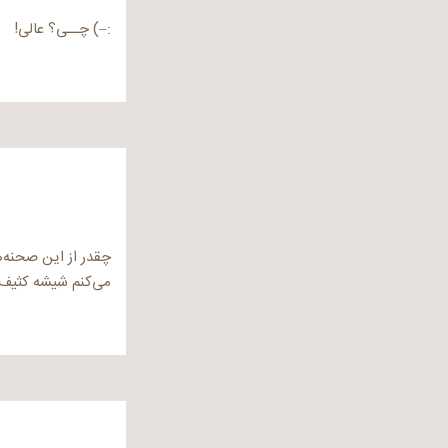
:–) چــی؟‌ عالی!
چقدر از این صحنه‌ه
می‌کنم شیشه کثیف م