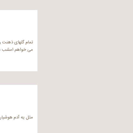
تمام گلهای ذهنت را
می خواهم امشب شا
مثل یه آدم هوشیار 