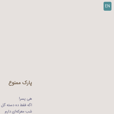
EN
ر
ف
ت
ن
ب
ه
م
ح
ت
و
ا
پارک ممنوع
هی پسر!
اگه فقط ده دسته گل 
شب معرکه‌ای دارم