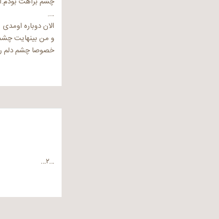
چشم براهت بودم.
….
الان دوباره اومدی
و من بینهایت چش
خصوصا چشم دلم 
…۲…