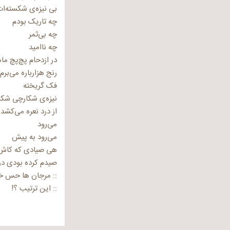
بی نیزه‌ی شکسته‌ا
چه تاریک بودم
چه بی‌ثمر
چه نا‌امید
در ازدحام پچ‌پچ م
رنج هزارباره می‌برم
فک گریخته
نیزه‌ی شکارچی شک
از درد نعره می‌کشد
می‌‌رود
می‌رود به پیش
هی صیادی که کاش
صیدم کرده بودی د
:: مرجان ها حس 
:: این ترتیب ؟!