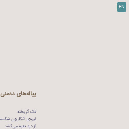
EN
ر
ف
ت
ن
ب
ه
م
ح
ت
و
ا
پیاله‌های ده‌منی
فک گریخته
نیزه‌ی شکارچی شکست
از درد نعره می‌کشد