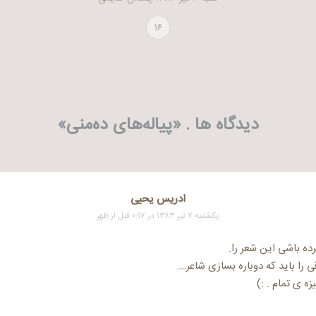
۱۶
دیدگاه ها . «
پیاله‌های ده‌منی
»
ادریس یحیی
یکشنبه ۷ تیر ۱۳۸۳ در ۰:۱۷ قبل از ظهر
رده باشی این شعر را.
ی را باید که دوباره بسازی شاعر….
زه ی تمام . :)