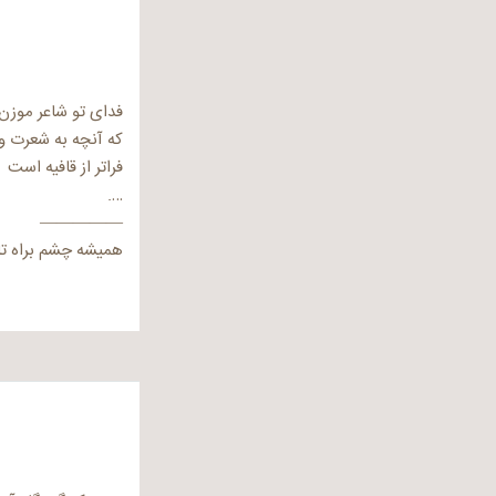
فدای تو شاعر موزن
که آنچه به شعرت و
فراتر از قافیه است
….
—————
همیشه چشم براه تا