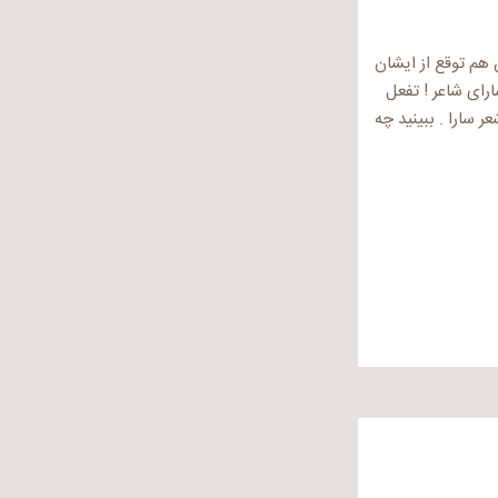
ن که حکم مرگ صادر میکنند بدین سادگی ٬ بیش از این هم توقع از ایشان
 بدین حال میشوم تفعل به حافظ میزنم ! با خود اندیشیدم در محضر سارا هستم ٬ سارای شاعر ! تفعل
 سارا . ببینید چه