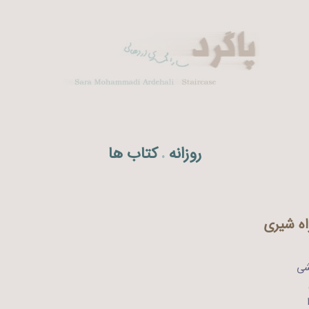
روزانه
کتاب ها
.
ه شیری
شی