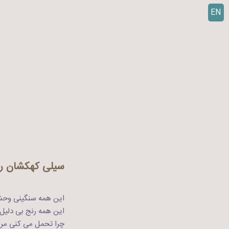
EN
ر
ف
ت
ن
ب
ه
م
ح
ت
و
ا
سیلی کهکشان را
این همه سنگینی وح
این همه رنج بی دلیل
چرا تحمل می کنی مرا