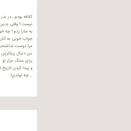
به سارا زدم ! چه خ
جواب خوبی به آنان 
مرا دوست نداشته‌
من دنبال زیباترین 
برای سنگ مزار او
و پیدا کردن تاریخ 
… چه تولدی!