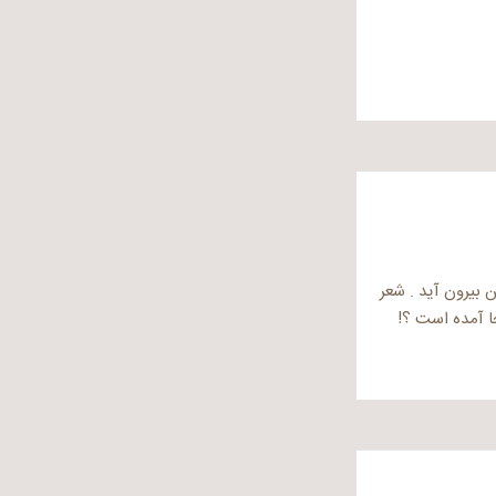
 بیرون آید . شعر
ا آمده است ؟!