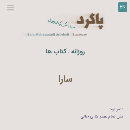
EN
ر
گزینگا
ف
اصلی
ت
ن
ب
ه
روزانه
کتاب ها
.
م
ح
ت
و
سارا
ا
عصر بود
مثل تمام عصر ها ی خالی