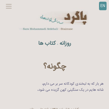
EN
ر
گزینگا
ف
اصلی
ت
ن
ب
ه
روزانه
کتاب ها
.
م
ح
ت
و
چگونه؟
ا
هر بار که به لبخندی کودکانه سر بر می دارم،
شانه هایم در یک سنگینی کهن گزیده می شود،