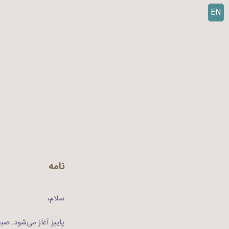
EN
ر
ف
ت
ن
ب
ه
م
ح
ت
و
ا
نامه
سلام،
پاییز آغاز می‌شود. ص