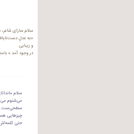
سلام سارای شاعر،
«به عدلِ دست‌نایاف
و زیبایی
در وجود آمد.» بامد
سلام ماندانای
می‌شنوم می‌گ
سطحی‌ست.
چیزهایی هستن
حتی کلمه‌اش 